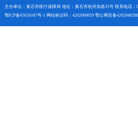
主办单位：黄石市医疗保障局 地址：黄石市杭州东路35号 联系电话：0714-
鄂ICP备05026187号-1 网站标识码：4202000059 鄂公网安备42020402000046 Cop