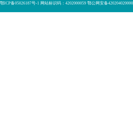
鄂ICP备05026187号-1 网站标识码：4202000059 鄂公网安备42020402000046 Copyr