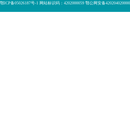
鄂ICP备05026187号-1 网站标识码：4202000059 鄂公网安备42020402000046 Copyr