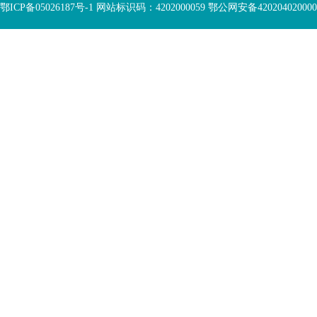
鄂ICP备05026187号-1 网站标识码：4202000059 鄂公网安备42020402000046 Copyr