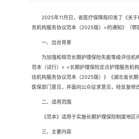
202
5
年
11
月
日，省医疗保障局印发了
《关于
务机构服务协议范本（
2025版
）
>的通知》
（鄂
一、出台背景
为加强和规范长期护理保险失能等级评估机
范本（试行）> <长期护理保险定点护理服务机
估机构服务协议
范本
（
2025版
）
》《湖北省
长期
医保部门意见，并面向公众征求意见，经反复修
二、适用范围
《范本》
适用于实施
长期护理保险
制度地区
三、主要内容