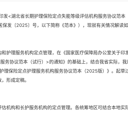
印发
<
湖北省
长期护理保险定点失能等级评估机构服务协议
范本
医保发〔
202
5
〕
号，以下简称《范本》），现就有关情况解读
构
和
护理服务机构定点管理，
在
《国家医疗保障局办公室关于印
构服务协议范本（试行）>的通知》的基础上，
结合我省实际，我
护理保险定点护理服务机构服务协议范本（
2025版
）
》
。
起草
改，形成定稿。
评估机构
和长护服务机构
的定点管理
。各统筹地区可结合本地实